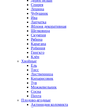
Дерен белый
Спирея
Лещина
Чубушник
Ива
Лапчатка
Яблоня декоративная
Шелковица
Скумпия
Рябина
Карагана
Робиния
Гингкго
Клён
Хвойные
Ель
Тисс
Лиственница
Кипарисовик
Туя
Можжевельник
Сосна
Пихта
Плодово-ягодные
Актинидия коломикта