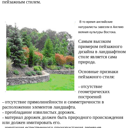
пейзажным стилем.
В то время английские
натуралисты завезли в Англию
веяния культуры Востока.
Самым высоким
примером пейзажного
дизайна в ландшафтном
стиле является сама
природа.
Основные признаки
пейзажного стиля:
- отсутствие
геометрических
построений
- отсутствие прямолинейности и симметричности в
расположении элементов ландшафта.
- преобладание извилистых дорожек.
- материал дорожек должен быть природного происхождения
или должен имитировать его.
- имитация естественного произрастания деревьев,