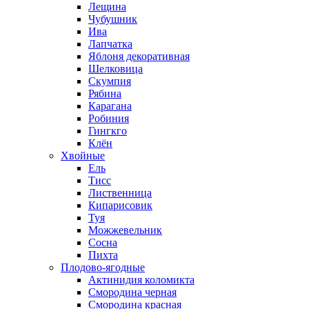
Лещина
Чубушник
Ива
Лапчатка
Яблоня декоративная
Шелковица
Скумпия
Рябина
Карагана
Робиния
Гингкго
Клён
Хвойные
Ель
Тисс
Лиственница
Кипарисовик
Туя
Можжевельник
Сосна
Пихта
Плодово-ягодные
Актинидия коломикта
Смородина черная
Смородина красная