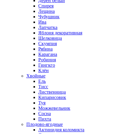
Дерен белый
Спирея
Лещина
Чубушник
Ива
Лапчатка
Яблоня декоративная
Шелковица
Скумпия
Рябина
Карагана
Робиния
Гингкго
Клён
Хвойные
Ель
Тисс
Лиственница
Кипарисовик
Туя
Можжевельник
Сосна
Пихта
Плодово-ягодные
Актинидия коломикта