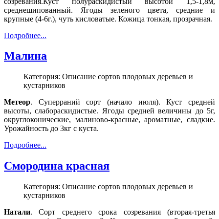
созревания.Куст полураскидистый высотой 1,5-1,8м,
среднешипованный. Ягоды зеленого цвета, средние и
крупные (4-6г.), чуть кисловатые. Кожица тонкая, прозрачная.
Подробнее...
Малина
Категория: Описание сортов плодовых деревьев и
кустарников
Метеор
. Суперраний сорт (начало июля). Куст средней
высоты, слабораскидистые. Ягоды средней величины до 5г,
округлоконические, малиново-красные, ароматные, сладкие.
Урожайность до 3кг с куста.
Подробнее...
Смородина красная
Категория: Описание сортов плодовых деревьев и
кустарников
Натали
. Сорт среднего срока созревания (вторая-третья