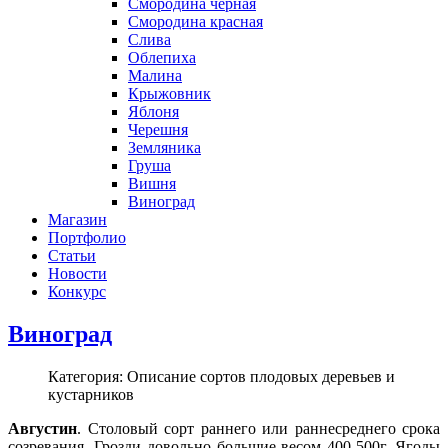
Смородина черная
Смородина красная
Слива
Облепиха
Малина
Крыжовник
Яблоня
Черешня
Земляника
Груша
Вишня
Виноград
Магазин
Портфолио
Статьи
Новости
Конкурс
Виноград
Категория: Описание сортов плодовых деревьев и
кустарников
Августин
. Столовый сорт раннего или раннесреднего срока
созревания. Грозди довольно большие весом 400-500г. Ягоды