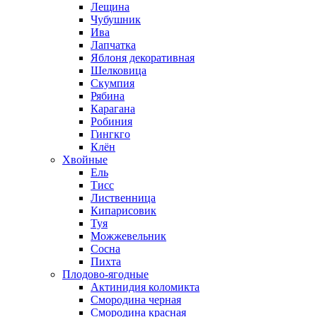
Лещина
Чубушник
Ива
Лапчатка
Яблоня декоративная
Шелковица
Скумпия
Рябина
Карагана
Робиния
Гингкго
Клён
Хвойные
Ель
Тисс
Лиственница
Кипарисовик
Туя
Можжевельник
Сосна
Пихта
Плодово-ягодные
Актинидия коломикта
Смородина черная
Смородина красная