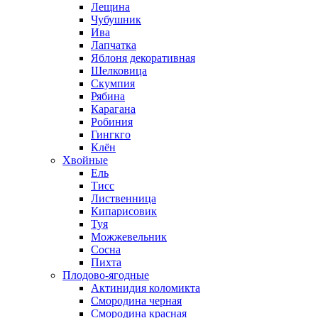
Лещина
Чубушник
Ива
Лапчатка
Яблоня декоративная
Шелковица
Скумпия
Рябина
Карагана
Робиния
Гингкго
Клён
Хвойные
Ель
Тисс
Лиственница
Кипарисовик
Туя
Можжевельник
Сосна
Пихта
Плодово-ягодные
Актинидия коломикта
Смородина черная
Смородина красная