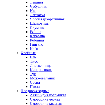
Лещина
Чубушник
Ива
Лапчатка
Яблоня декоративная
Шелковица
Скумпия
Рябина
Карагана
Робиния
Гингкго
Клён
Хвойные
Ель
Тисс
Лиственница
Кипарисовик
Туя
Можжевельник
Сосна
Пихта
Плодово-ягодные
Актинидия коломикта
Смородина черная
Смородина красная