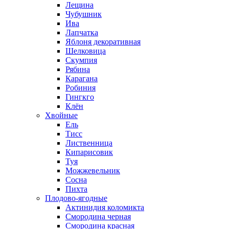
Лещина
Чубушник
Ива
Лапчатка
Яблоня декоративная
Шелковица
Скумпия
Рябина
Карагана
Робиния
Гингкго
Клён
Хвойные
Ель
Тисс
Лиственница
Кипарисовик
Туя
Можжевельник
Сосна
Пихта
Плодово-ягодные
Актинидия коломикта
Смородина черная
Смородина красная