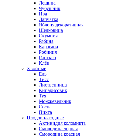
Лещина
Чубушник
Ива
Лапчатка
Яблоня декоративная
Шелковица
Скумпия
Рябина
Карагана
Робиния
Гингкго
Клён
Хвойные
Ель
Тисс
Лиственница
Кипарисовик
Туя
Можжевельник
Сосна
Пихта
Плодово-ягодные
Актинидия коломикта
Смородина черная
Смородина красная