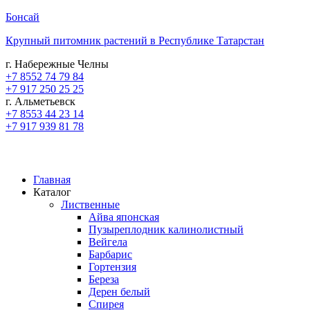
Бонсай
Крупный питомник растений в Республике Татарстан
г. Набережные Челны
+7 8552 74 79 84
+7 917 250 25 25
г. Альметьевск
+7 8553 44 23 14
+7 917 939 81 78
Главная
Каталог
Лиственные
Айва японская
Пузыреплодник калинолистный
Вейгела
Барбарис
Гортензия
Береза
Дерен белый
Спирея