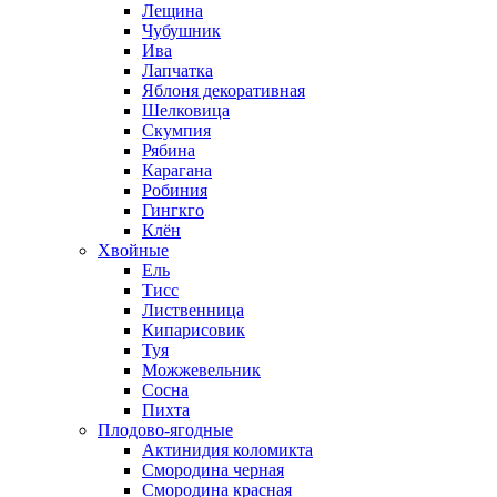
Лещина
Чубушник
Ива
Лапчатка
Яблоня декоративная
Шелковица
Скумпия
Рябина
Карагана
Робиния
Гингкго
Клён
Хвойные
Ель
Тисс
Лиственница
Кипарисовик
Туя
Можжевельник
Сосна
Пихта
Плодово-ягодные
Актинидия коломикта
Смородина черная
Смородина красная