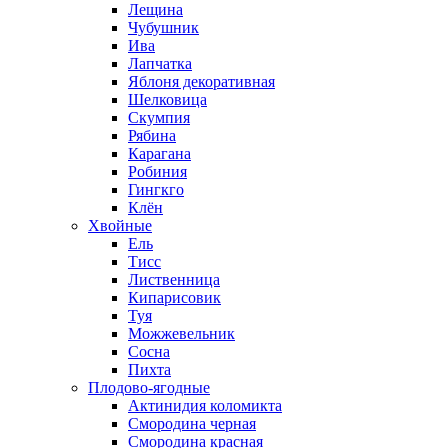
Лещина
Чубушник
Ива
Лапчатка
Яблоня декоративная
Шелковица
Скумпия
Рябина
Карагана
Робиния
Гингкго
Клён
Хвойные
Ель
Тисс
Лиственница
Кипарисовик
Туя
Можжевельник
Сосна
Пихта
Плодово-ягодные
Актинидия коломикта
Смородина черная
Смородина красная