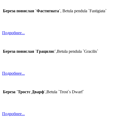
Береза повислая `Фастигиата`
, Betula pendula `Fastigiata`
Подробнее...
Береза повислая `Грацилис`
,Betula pendula `Gracilis`
Подробнее...
Береза `Тростс Дварф`
,Betula `Trost`s Dwarf`
Подробнее...