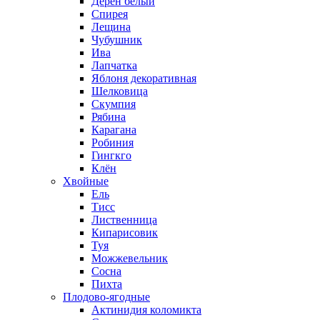
Дерен белый
Спирея
Лещина
Чубушник
Ива
Лапчатка
Яблоня декоративная
Шелковица
Скумпия
Рябина
Карагана
Робиния
Гингкго
Клён
Хвойные
Ель
Тисс
Лиственница
Кипарисовик
Туя
Можжевельник
Сосна
Пихта
Плодово-ягодные
Актинидия коломикта