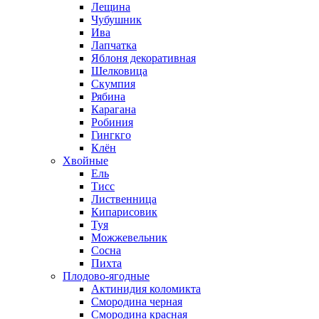
Лещина
Чубушник
Ива
Лапчатка
Яблоня декоративная
Шелковица
Скумпия
Рябина
Карагана
Робиния
Гингкго
Клён
Хвойные
Ель
Тисс
Лиственница
Кипарисовик
Туя
Можжевельник
Сосна
Пихта
Плодово-ягодные
Актинидия коломикта
Смородина черная
Смородина красная