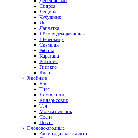
Дерен белый
Спирея
Лещина
Чубушник
Ива
Лапчатка
Яблоня декоративная
Шелковица
Скумпия
Рябина
Карагана
Робиния
Гингкго
Клён
Хвойные
Ель
Тисс
Лиственница
Кипарисовик
Туя
Можжевельник
Сосна
Пихта
Плодово-ягодные
Актинидия коломикта