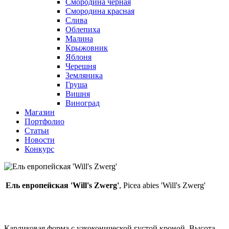
Смородина черная
Смородина красная
Слива
Облепиха
Малина
Крыжовник
Яблоня
Черешня
Земляника
Груша
Вишня
Виноград
Магазин
Портфолио
Статьи
Новости
Конкурс
Ель европейская 'Will's Zwerg'
, Picea abies 'Will's Zwerg'
Карликовая форма с узкоконической густой кроной. Высота