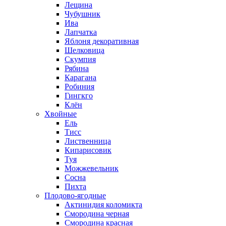
Лещина
Чубушник
Ива
Лапчатка
Яблоня декоративная
Шелковица
Скумпия
Рябина
Карагана
Робиния
Гингкго
Клён
Хвойные
Ель
Тисс
Лиственница
Кипарисовик
Туя
Можжевельник
Сосна
Пихта
Плодово-ягодные
Актинидия коломикта
Смородина черная
Смородина красная