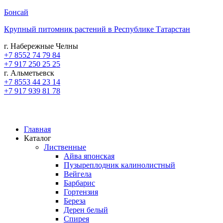
Бонсай
Крупный питомник растений в Республике Татарстан
г. Набережные Челны
+7 8552 74 79 84
+7 917 250 25 25
г. Альметьевск
+7 8553 44 23 14
+7 917 939 81 78
Главная
Каталог
Лиственные
Айва японская
Пузыреплодник калинолистный
Вейгела
Барбарис
Гортензия
Береза
Дерен белый
Спирея