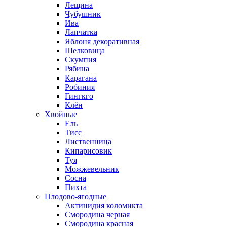
Лещина
Чубушник
Ива
Лапчатка
Яблоня декоративная
Шелковица
Скумпия
Рябина
Карагана
Робиния
Гингкго
Клён
Хвойные
Ель
Тисс
Лиственница
Кипарисовик
Туя
Можжевельник
Сосна
Пихта
Плодово-ягодные
Актинидия коломикта
Смородина черная
Смородина красная