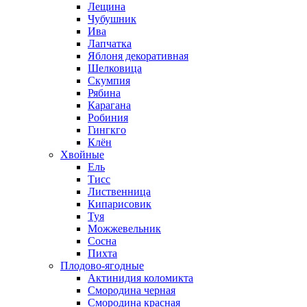
Лещина
Чубушник
Ива
Лапчатка
Яблоня декоративная
Шелковица
Скумпия
Рябина
Карагана
Робиния
Гингкго
Клён
Хвойные
Ель
Тисс
Лиственница
Кипарисовик
Туя
Можжевельник
Сосна
Пихта
Плодово-ягодные
Актинидия коломикта
Смородина черная
Смородина красная