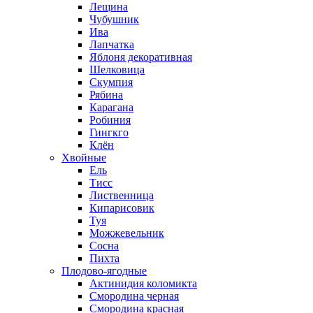
Лещина
Чубушник
Ива
Лапчатка
Яблоня декоративная
Шелковица
Скумпия
Рябина
Карагана
Робиния
Гингкго
Клён
Хвойные
Ель
Тисс
Лиственница
Кипарисовик
Туя
Можжевельник
Сосна
Пихта
Плодово-ягодные
Актинидия коломикта
Смородина черная
Смородина красная